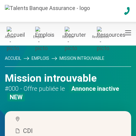
Accueil
Emplois
Recruter
Ressources
ACCUEIL
EMPLOIS
MISSION INTROUVABLE
Mission introuvable
#000
- Offre publiée le
Annonce inactive
NEW
CDI