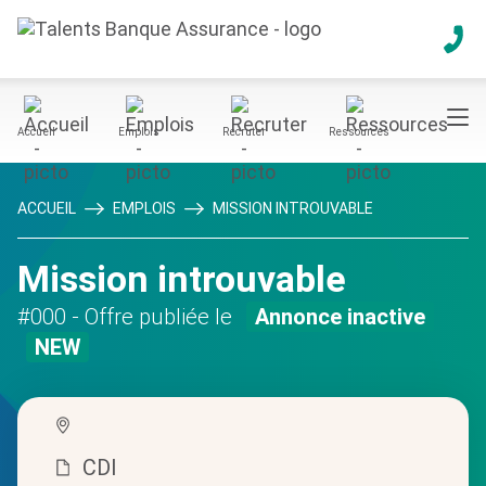
Accueil
Emplois
Recruter
Ressources
ACCUEIL
EMPLOIS
MISSION INTROUVABLE
Mission introuvable
#000
- Offre publiée le
Annonce inactive
NEW
CDI