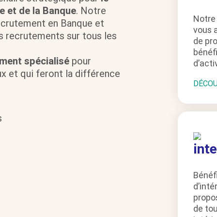
e et de la Banque
. Notre
Notre
recrutement en Banque et
vous 
s recrutements sur tous les
de pro
bénéfi
ment spécialisé
pour
d’acti
x et qui feront la différence
DÉCOU
Bénéfi
d’int
propo
de tou