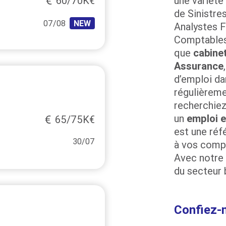
60/70K€
une variété
de Sinistre
07/08
NEW
Analystes F
Comptables 
que
cabine
Assurance
d’emploi da
régulièreme
recherchiez
un
emploi 
65/75K€
est une réf
30/07
à vos compé
Avec notre 
du secteur 
Confiez-n