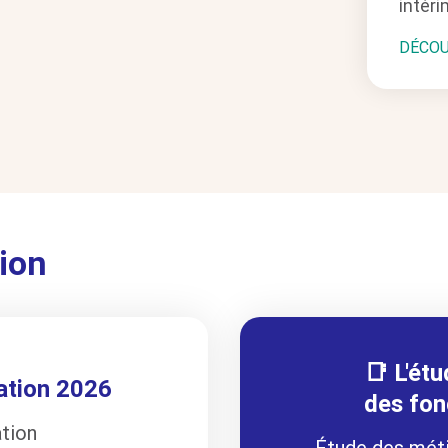
intéri
DÉCOU
ion
📑 L'ét
ation 2026
des fon
tion
Étude des métie