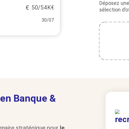
Déposez une
50/54K€
sélection d’
30/07
s en Banque &
enaire stratégique pour
le