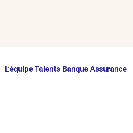
L’équipe Talents Banque Assurance
Jérémy
Maria
GUILLEN
BEHMARAS
MANAGER EN
MANAGER EN