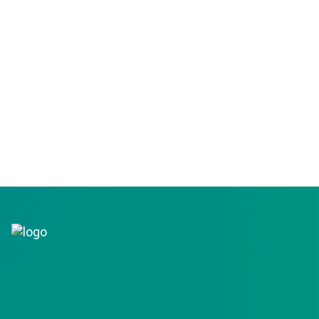
Les avantages de notre cab
recrutement
Notre cabinet de recrutement au su
s'engage auprès de ses clients.
DÉCOUVREZ NOS AVANTAGES