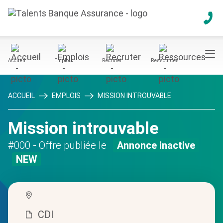
Accueil
Emplois
Recruter
Ressources
ACCUEIL
EMPLOIS
MISSION INTROUVABLE
Mission introuvable
#000
- Offre publiée le
Annonce inactive
NEW
CDI