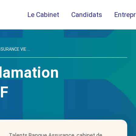
Le Cabinet
Candidats
Entrepr
URANCE VIE ...
lamation
/F
Talents Banque Assurance, cabinet de