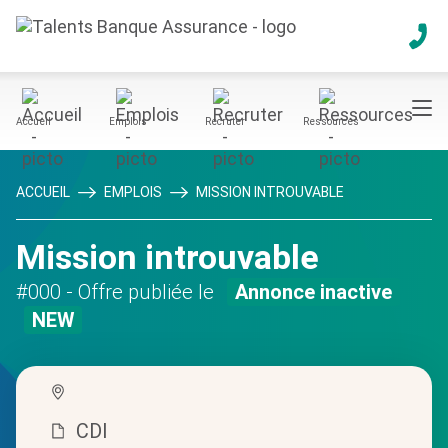
Accueil
Emplois
Recruter
Ressources
ACCUEIL
EMPLOIS
MISSION INTROUVABLE
Mission introuvable
#000
- Offre publiée le
Annonce inactive
NEW
CDI