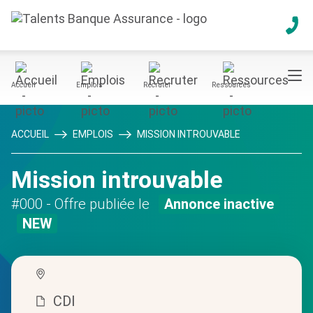
Accueil
Emplois
Recruter
Ressources
ACCUEIL
EMPLOIS
MISSION INTROUVABLE
Mission introuvable
#000
- Offre publiée le
Annonce inactive
NEW
CDI