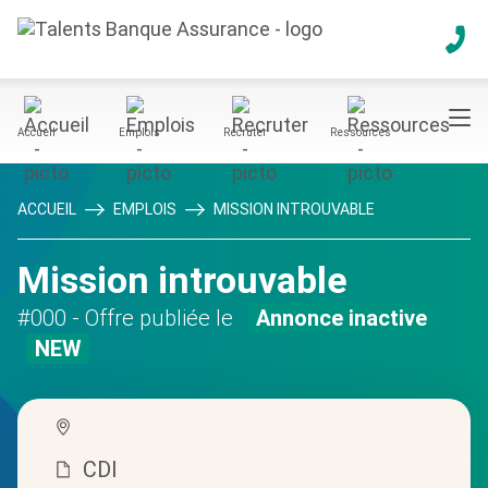
Accueil
Emplois
Recruter
Ressources
ACCUEIL
EMPLOIS
MISSION INTROUVABLE
Mission introuvable
#000
- Offre publiée le
Annonce inactive
NEW
CDI